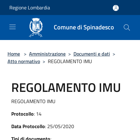
Salta al contenuto principale
Regione Lombardia
Comune di Spinadesco
Home
>
Amministrazione
>
Documenti e dati
>
Atto normativo
>
REGOLAMENTO IMU
REGOLAMENTO IMU
REGOLAMENTO IMU
Protocollo
: 14
Data Protocollo
: 25/05/2020
Tipi di documento
: