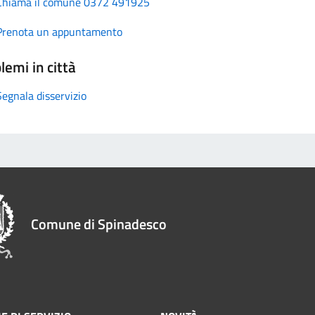
Chiama il comune 0372 491925
Prenota un appuntamento
lemi in città
Segnala disservizio
Comune di Spinadesco