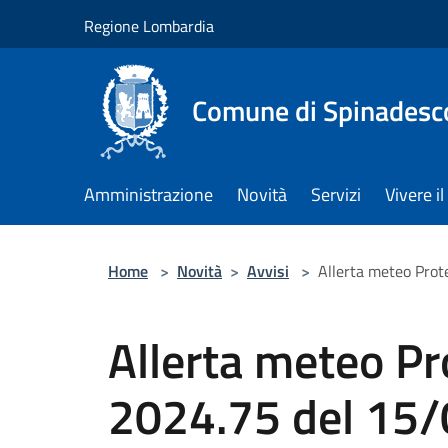
Salta al contenuto principale
Regione Lombardia
Comune di Spinadesc
Amministrazione
Novità
Servizi
Vivere 
Home
>
Novità
>
Avvisi
>
Allerta meteo Prot
Allerta meteo Pr
2024.75 del 15