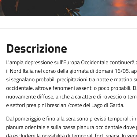
Descrizione
L'ampia depressione sull'Europa Occidentale continuerà a
il Nord Italia nel corso della giornata di domani 16/05, a
si segnalano probabili precipitazioni tra notte e mattino su
occidentale, altrove fenomeni assenti o poco probabili. D
nuovamente diffuse, anche a carattere di rovescio o temp
e settori prealpini bresciani/coste del Lago di Garda.
Dal pomeriggio e fino alla sera sono previsti temporali, in 
pianura orientale e sulla bassa pianura occidentale dov
da escludere la possibilità di temporali forti sparsi. In g