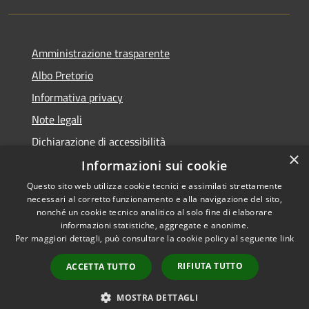
Amministrazione trasparente
Albo Pretorio
Informativa privacy
Note legali
Dichiarazione di accessibilità
×
Informazioni sui cookie
Questo sito web utilizza cookie tecnici e assimilati strettamente
necessari al corretto funzionamento e alla navigazione del sito,
RSS
Copyright © 2026 • Comune di
nonché un cookie tecnico analitico al solo fine di elaborare
Accessibilità
informazioni statistiche, aggregate e anonime.
Spinadesco • Powered by
Per maggiori dettagli, può consultare la cookie policy al seguente
link
Privacy
Municipium
Accesso
•
Cookie
redazione
RIFIUTA TUTTO
ACCETTA TUTTO
Mappa del sito
Galleria
MOSTRA DETTAGLI