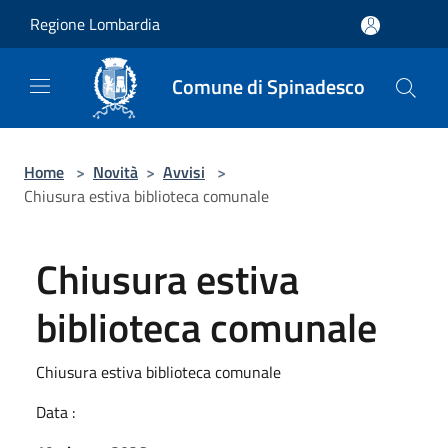
Salta al contenuto principale
Regione Lombardia
Comune di Spinadesco
Home
>
Novità
>
Avvisi
>
Chiusura estiva biblioteca comunale
Chiusura estiva
biblioteca comunale
Chiusura estiva biblioteca comunale
Data :