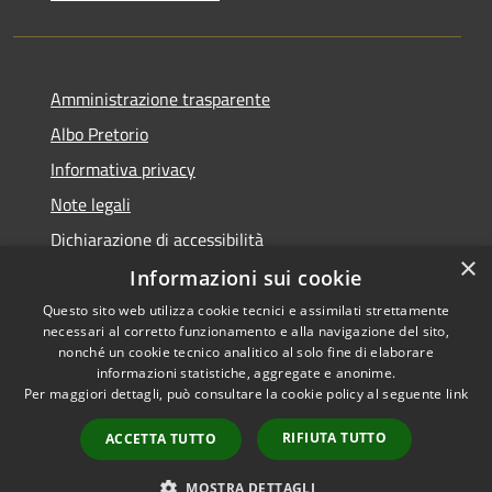
Amministrazione trasparente
Albo Pretorio
Informativa privacy
Note legali
Dichiarazione di accessibilità
×
Informazioni sui cookie
Questo sito web utilizza cookie tecnici e assimilati strettamente
necessari al corretto funzionamento e alla navigazione del sito,
RSS
Copyright © 2026 • Comune di
nonché un cookie tecnico analitico al solo fine di elaborare
Accessibilità
informazioni statistiche, aggregate e anonime.
Spinadesco • Powered by
Per maggiori dettagli, può consultare la cookie policy al seguente
link
Privacy
Municipium
Accesso
•
Cookie
redazione
RIFIUTA TUTTO
ACCETTA TUTTO
Mappa del sito
Galleria
MOSTRA DETTAGLI