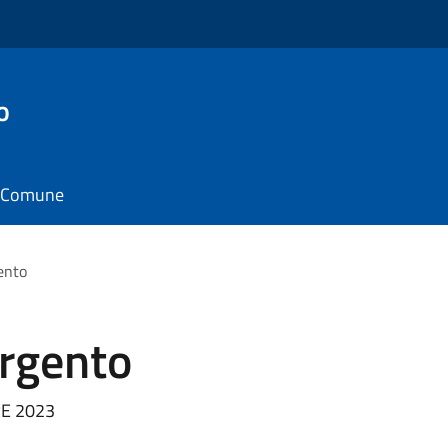
o
il Comune
gento
Argento
RE 2023