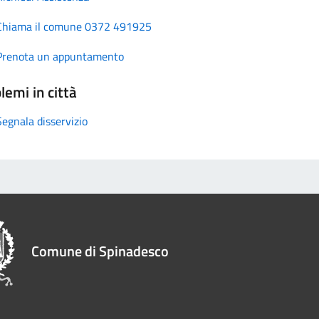
Chiama il comune 0372 491925
Prenota un appuntamento
lemi in città
Segnala disservizio
Comune di Spinadesco