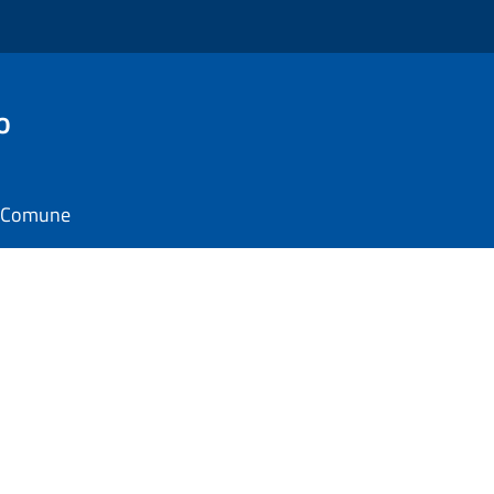
o
il Comune