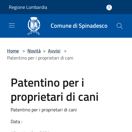
Salta al contenuto principale
Regione Lombardia
Comune di Spinadesco
Home
>
Novità
>
Avvisi
>
Patentino per i proprietari di cani
Patentino per i
proprietari di cani
Patentino per i proprietari di cani
Data :