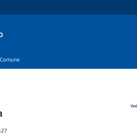
o
il Comune
Ved
a
:27