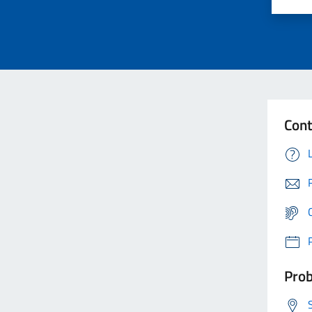
Cont
Prob