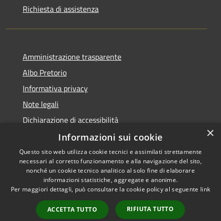
Richiesta di assistenza
Amministrazione trasparente
Albo Pretorio
Informativa privacy
Note legali
Dichiarazione di accessibilità
×
Informazioni sui cookie
Questo sito web utilizza cookie tecnici e assimilati strettamente
necessari al corretto funzionamento e alla navigazione del sito,
RSS
Copyright © 2026 • Comune di
nonché un cookie tecnico analitico al solo fine di elaborare
Accessibilità
informazioni statistiche, aggregate e anonime.
Spinadesco • Powered by
Per maggiori dettagli, può consultare la cookie policy al seguente
link
Privacy
Municipium
Accesso
•
Cookie
redazione
RIFIUTA TUTTO
ACCETTA TUTTO
Mappa del sito