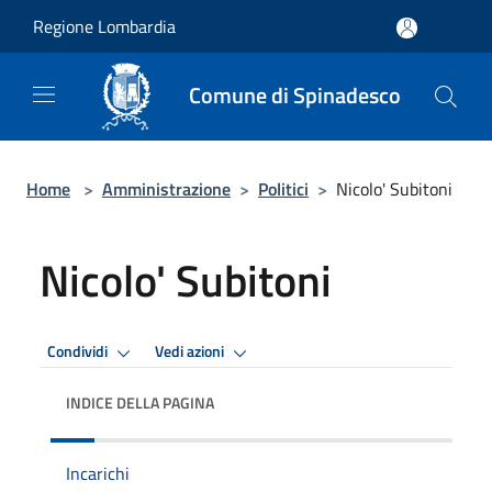
Salta al contenuto principale
Regione Lombardia
Comune di Spinadesco
Home
>
Amministrazione
>
Politici
>
Nicolo' Subitoni
Nicolo' Subitoni
Condividi
Vedi azioni
INDICE DELLA PAGINA
Incarichi