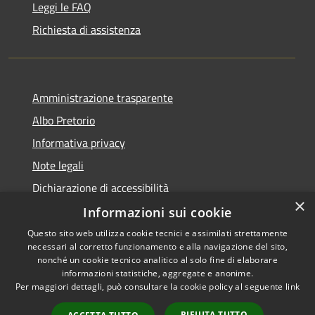
Leggi le FAQ
Richiesta di assistenza
Amministrazione trasparente
Albo Pretorio
Informativa privacy
Note legali
Dichiarazione di accessibilità
×
Informazioni sui cookie
Questo sito web utilizza cookie tecnici e assimilati strettamente
necessari al corretto funzionamento e alla navigazione del sito,
RSS
Copyright © 2026 • Comune di
nonché un cookie tecnico analitico al solo fine di elaborare
informazioni statistiche, aggregate e anonime.
Accessibilità
Spinadesco • Powered by
Per maggiori dettagli, può consultare la cookie policy al seguente
link
Privacy
Municipium
Accesso
•
Cookie
redazione
RIFIUTA TUTTO