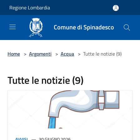
Salta al contenuto principale
Regione Lombardia
Comune di Spinadesco
Home
>
Argomenti
>
Acqua
>
Tutte le notizie (9)
Tutte le notizie (9)
AVVISI
30 GIUGNO 2026