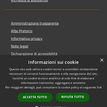
Amministrazione trasparente
Albo Pretorio
Informativa privacy
Note legali
Dichiarazione di accessibilità
×
Informazioni sui cookie
Questo sito web utilizza cookie tecnici e assimilati strettamente
necessari al corretto funzionamento e alla navigazione del sito,
RSS
Copyright © 2026 • Comune di
nonché un cookie tecnico analitico al solo fine di elaborare
Accessibilità
informazioni statistiche, aggregate e anonime.
Spinadesco • Powered by
Per maggiori dettagli, può consultare la cookie policy al seguente
link
Privacy
Municipium
Accesso
•
Cookie
redazione
RIFIUTA TUTTO
ACCETTA TUTTO
Mappa del sito
Galleria