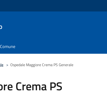
o
il Comune
le
>
Ospedale Maggiore Crema PS Generale
ore Crema PS