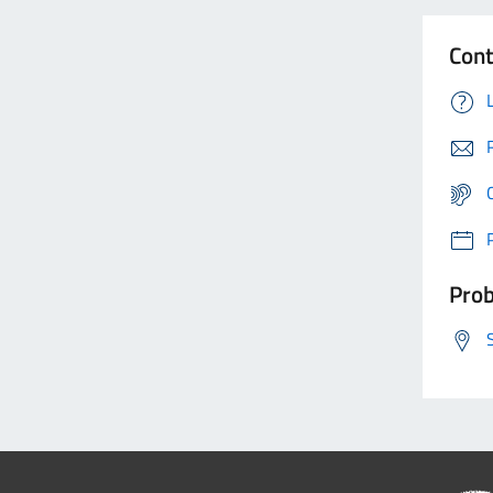
Cont
Prob