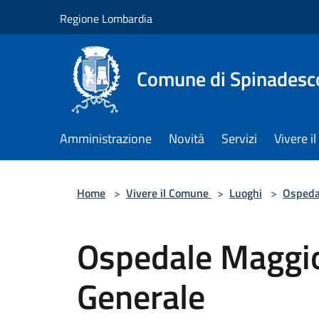
Salta al contenuto principale
Regione Lombardia
Comune di Spinadesc
Amministrazione
Novità
Servizi
Vivere 
Home
>
Vivere il Comune
>
Luoghi
>
Ospeda
Ospedale Maggi
Generale