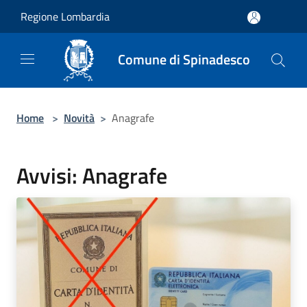
Salta al contenuto principale
Regione Lombardia
Comune di Spinadesco
Home
>
Novità
>
Anagrafe
Avvisi: Anagrafe