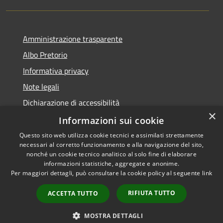
Amministrazione trasparente
Albo Pretorio
Informativa privacy
Note legali
Dichiarazione di accessibilità
×
Informazioni sui cookie
Questo sito web utilizza cookie tecnici e assimilati strettamente
necessari al corretto funzionamento e alla navigazione del sito,
RSS
Copyright © 2026 • Comune di
nonché un cookie tecnico analitico al solo fine di elaborare
Accessibilità
informazioni statistiche, aggregate e anonime.
Spinadesco • Powered by
Per maggiori dettagli, può consultare la cookie policy al seguente
link
Privacy
Municipium
Accesso
•
Cookie
redazione
RIFIUTA TUTTO
ACCETTA TUTTO
Mappa del sito
Galleria
MOSTRA DETTAGLI