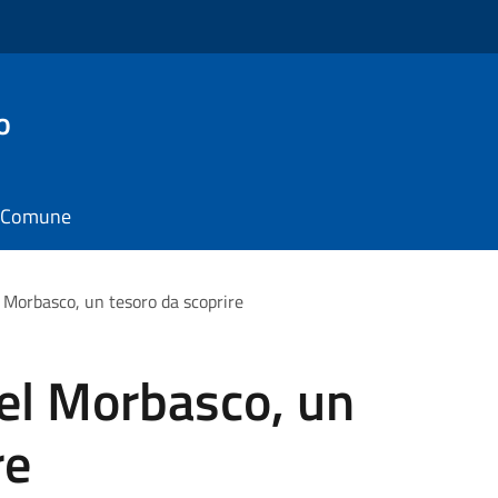
o
il Comune
el Morbasco, un tesoro da scoprire
del Morbasco, un
re