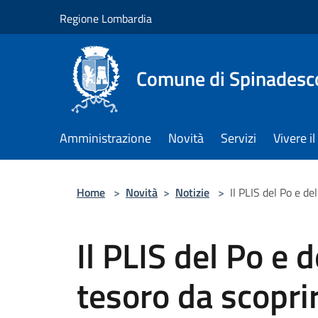
Salta al contenuto principale
Regione Lombardia
Comune di Spinadesc
Amministrazione
Novità
Servizi
Vivere 
Home
>
Novità
>
Notizie
>
Il PLIS del Po e d
Il PLIS del Po e 
tesoro da scopri