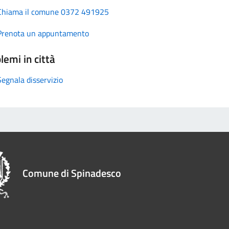
Chiama il comune 0372 491925
Prenota un appuntamento
lemi in città
Segnala disservizio
Comune di Spinadesco