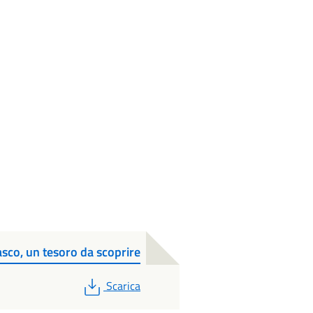
asco, un tesoro da scoprire
PDF
Scarica