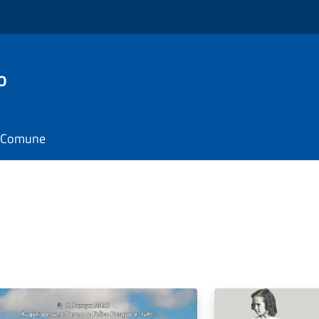
o
il Comune