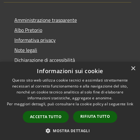
Amministrazione trasparente
Albo Pretorio
Informativa privacy
Note legali
Dichiarazione di accessibilità
×
Informazioni sui cookie
Questo sito web utilizza cookie tecnici e assimilati strettamente
necessari al corretto funzionamento e alla navigazione del sito,
RSS
Copyright © 2026 • Comune di
nonché un cookie tecnico analitico al solo fine di elaborare
informazioni statistiche, aggregate e anonime.
Accessibilità
Spinadesco • Powered by
Per maggiori dettagli, può consultare la cookie policy al seguente
link
Privacy
Municipium
Accesso
•
Cookie
redazione
RIFIUTA TUTTO
ACCETTA TUTTO
Mappa del sito
Galleria
MOSTRA DETTAGLI