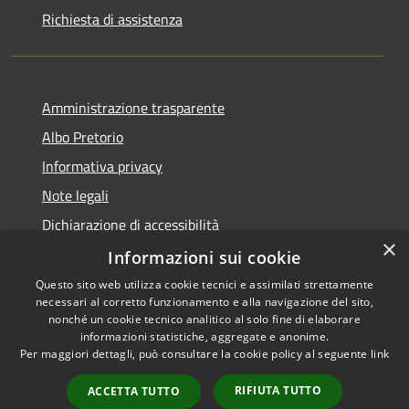
Richiesta di assistenza
Amministrazione trasparente
Albo Pretorio
Informativa privacy
Note legali
Dichiarazione di accessibilità
×
Informazioni sui cookie
Questo sito web utilizza cookie tecnici e assimilati strettamente
necessari al corretto funzionamento e alla navigazione del sito,
RSS
Copyright © 2026 • Comune di
nonché un cookie tecnico analitico al solo fine di elaborare
Accessibilità
informazioni statistiche, aggregate e anonime.
Spinadesco • Powered by
Per maggiori dettagli, può consultare la cookie policy al seguente
link
Privacy
Municipium
Accesso
•
Cookie
redazione
RIFIUTA TUTTO
ACCETTA TUTTO
Mappa del sito