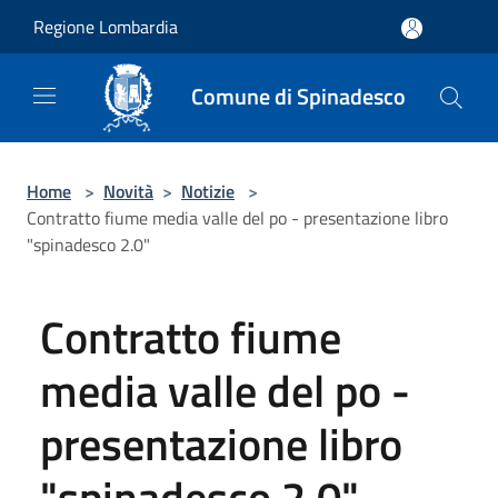
Salta al contenuto principale
Regione Lombardia
Comune di Spinadesco
Home
>
Novità
>
Notizie
>
Contratto fiume media valle del po - presentazione libro
"spinadesco 2.0"
Contratto fiume
media valle del po -
presentazione libro
"spinadesco 2.0"