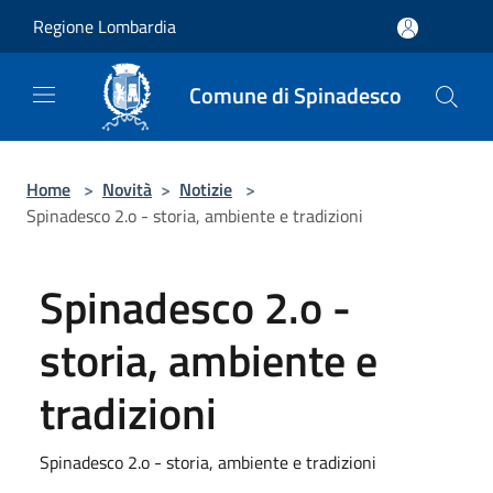
Salta al contenuto principale
Regione Lombardia
Comune di Spinadesco
Home
>
Novità
>
Notizie
>
Spinadesco 2.o - storia, ambiente e tradizioni
Spinadesco 2.o -
storia, ambiente e
tradizioni
Spinadesco 2.o - storia, ambiente e tradizioni